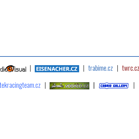
|
|
trabime.cz
|
twrc.c
tekracingteam.cz
|
|
|