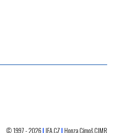
© 1997 - 2026
|
IFA.CZ
|
Honza Címoš CIMR