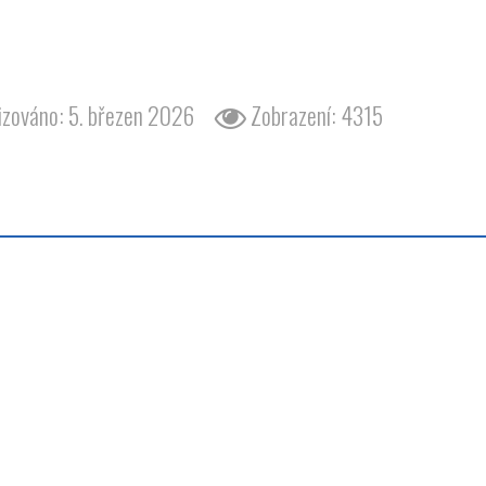
barvy barva odstín bílá atlas wartburg 353
izováno: 5. březen 2026
Zobrazení: 4315