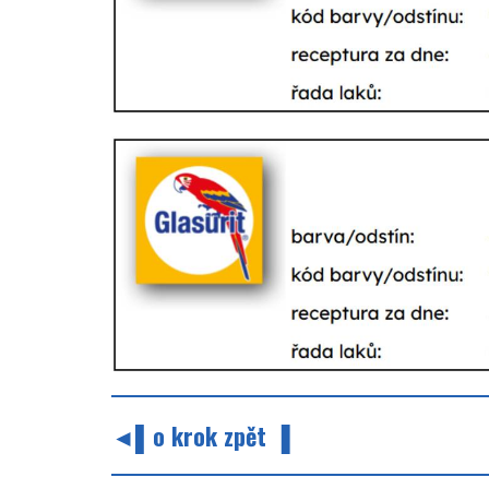
◄▌o krok zpět ▐