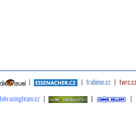
|
|
trabime.cz
|
twrc.c
tekracingteam.cz
|
|
|