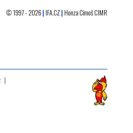
© 1997 - 2026
|
IFA.CZ
|
Honza Címoš CIMR
z
|