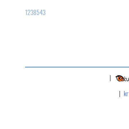
1238543
|
|
kr