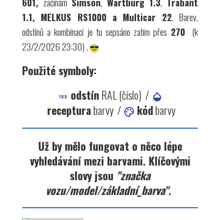
601,
začínám
Simson
,
Wartburg 1.3
,
Trabant
1.1, MELKUS RS1000 a Multicar 22
.
Barev,
odstínů a kombinací je tu sepsáno zatím přes
270
(k
23/2/2026 23:30) .
Použité symboly:
odstín
RAL (číslo) /
receptura
barvy /
kód
barvy
Už by mělo fungovat o něco lépe
vyhledávání mezi barvami. Klíčovými
slovy jsou
"značka
vozu/model/základní_barva"
.