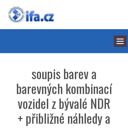
NEJNOVĚJŠÍ ODPOVĚDI
HLEDÁNÍ
soupis barev a
BARVY
SEDMILHÁŘI
ARCHIV
barevných kombinací
KONTAKT
vozidel z bývalé NDR
+ přibližné náhledy a