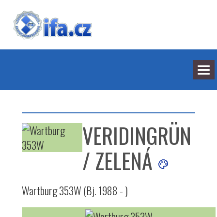
NEJNOVĚJŠÍ ODPOVĚDI
HLEDÁNÍ
VERIDINGRÜN
BARVY
SEDMILHÁŘI
ARCHIV
/ ZELENÁ
KONTAKT
Wartburg 353W (Bj. 1988 - )