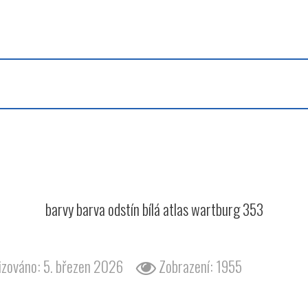
barvy barva odstín bílá wartburg 353
barvy barva odstín bílá atlas wartburg 353
izováno: 5. březen 2026
Zobrazení: 1955