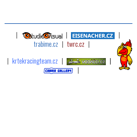
|
|
|
trabime.cz
|
twrc.cz
|
|
krtekracingteam.cz
|
|
|