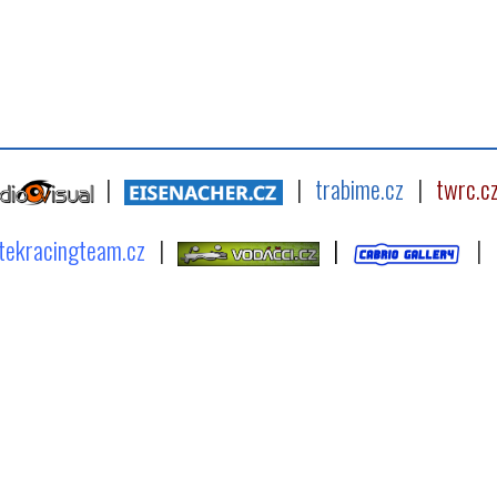
|
|
trabime.cz
|
twrc.c
tekracingteam.cz
|
|
|