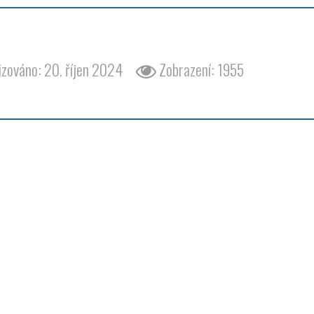
barvy barva odstín zelená trabant 601
izováno: 20. říjen 2024
Zobrazení: 1955