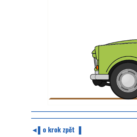
◄▌o krok zpět ▐