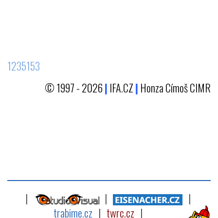
1235153
© 1997 - 2026
|
IFA.CZ
|
Honza Címoš CIMR
|
|
|
trabime.cz
|
twrc.cz
|