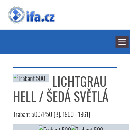
NEJNOVĚJŠÍ ODPOVĚDI
HLEDÁNÍ
LICHTGRAU
BARVY
SEDMILHÁŘI
ARCHIV
HELL / ŠEDÁ SVĚTLÁ
KONTAKT
Trabant 500/P50 (Bj. 1960 - 1961)