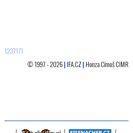
1237171
© 1997 - 2026
|
IFA.CZ
|
Honza Címoš CIMR
|
|
|