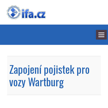
NEJNOVĚJŠÍ ODPOVĚDI
HLEDÁNÍ
Zapojení pojistek pro
BARVY
SEDMILHÁŘI
ARCHIV
vozy Wartburg
KONTAKT