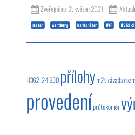
Zveřejněno: 2. květen 2021
Aktual
motor
wartburg
karburátor
BVF
H362-2
přílohy
H362-24
900
m2t
závada
rozm
provedení
vý
průtokoměr