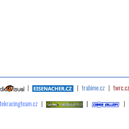
|
|
trabime.cz
|
twrc.c
tekracingteam.cz
|
|
|