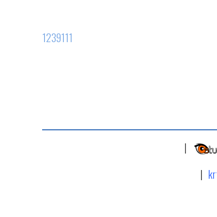
1239111
|
|
kr