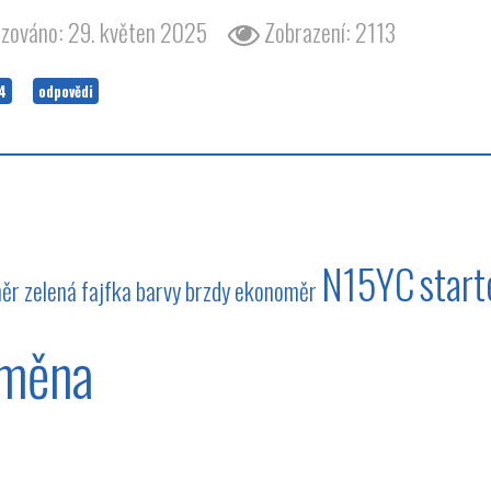
izováno: 29. květen 2025
Zobrazení: 2113
4
odpovědi
N15YC
start
ěr
zelená
fajfka
barvy
brzdy
ekonoměr
měna