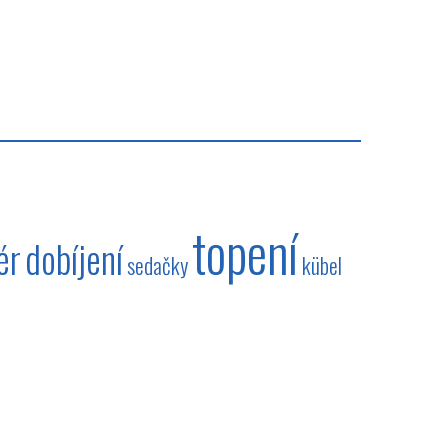
topení
ér
dobíjení
sedačky
kübel