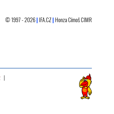
© 1997 - 2026
|
IFA.CZ
|
Honza Címoš CIMR
z
|