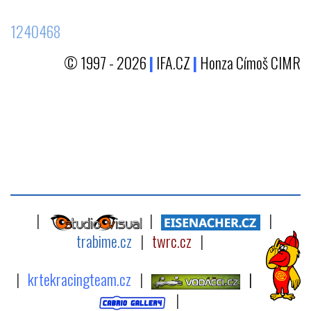
1240468
© 1997 - 2026
|
IFA.CZ
|
Honza Címoš CIMR
|
|
|
trabime.cz
|
twrc.cz
|
|
krtekracingteam.cz
|
|
|