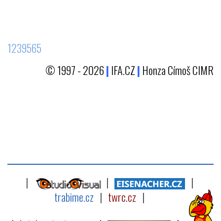
1239565
© 1997 - 2026
|
IFA.CZ
|
Honza Címoš CIMR
|
|
|
trabime.cz
|
twrc.cz
|