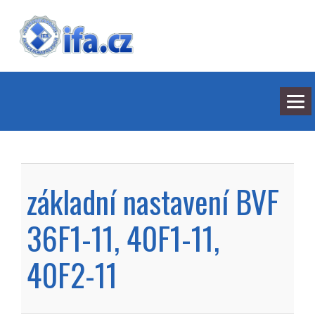
NEJNOVĚJŠÍ ODPOVĚDI
HLEDÁNÍ
základní nastavení BVF
BARVY
SEDMILHÁŘI
ARCHIV
36F1-11, 40F1-11,
KONTAKT
40F2-11