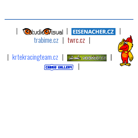
|
|
|
trabime.cz
|
twrc.cz
|
|
krtekracingteam.cz
|
|
|