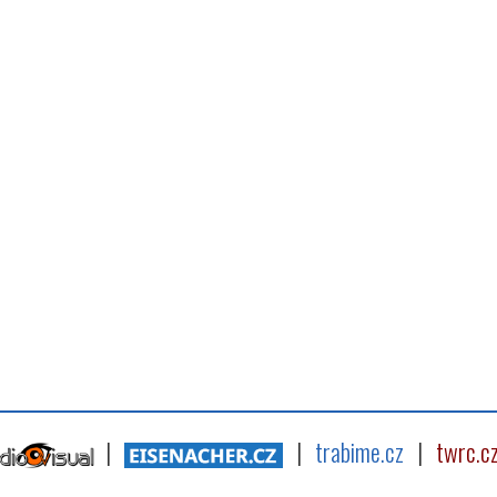
|
|
trabime.cz
|
twrc.c