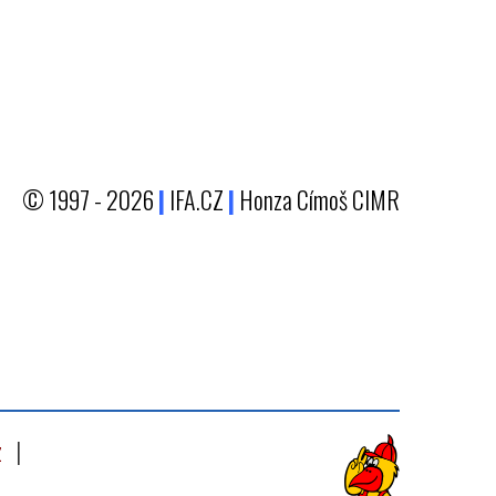
© 1997 - 2026
|
IFA.CZ
|
Honza Címoš CIMR
z
|