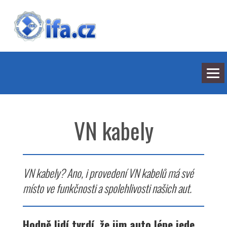
NEJNOVĚJŠÍ ODPOVĚDI
HLEDÁNÍ
VN kabely
BARVY
SEDMILHÁŘI
ARCHIV
KONTAKT
VN kabely? Ano, i provedení VN kabelů má své
místo ve funkčnosti a spolehlivosti našich aut.
Hodně lidí tvrdí, že jim auto lépe jede