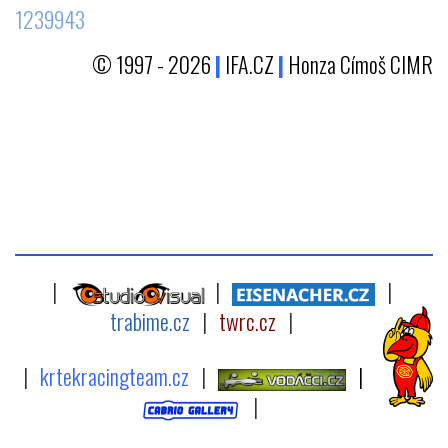
1239943
© 1997 - 2026
|
IFA.CZ
|
Honza Címoš CIMR
|
|
|
trabime.cz
|
twrc.cz
|
|
krtekracingteam.cz
|
|
|