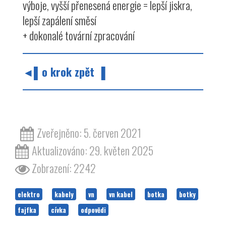
výboje, vyšší přenesená energie = lepší jiskra,
lepší zapálení směsí
+ dokonalé tovární zpracování
◄▌o krok zpět ▐
Zveřejněno: 5. červen 2021
Aktualizováno: 29. květen 2025
Zobrazení: 2242
elektro
kabely
vn
vn kabel
botka
botky
fajfka
cívka
odpovědi