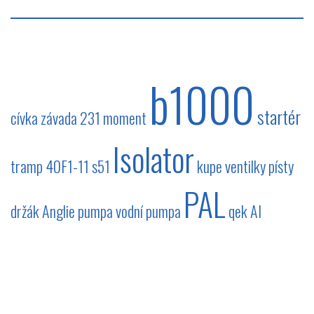
b1000
startér
cívka
závada
231
moment
Isolator
tramp
40F1-11
s51
kupe
ventilky
písty
PAL
držák
Anglie
pumpa
vodní pumpa
qek
AI