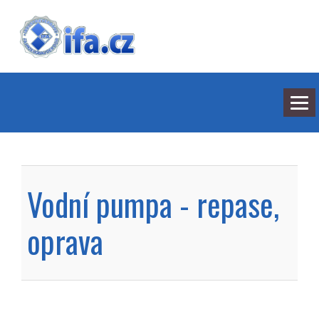
NEJNOVĚJŠÍ ODPOVĚDI
HLEDÁNÍ
Vodní pumpa - repase,
BARVY
SEDMILHÁŘI
ARCHIV
oprava
KONTAKT