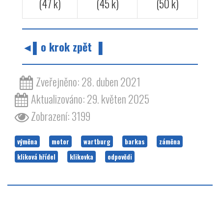
(47 k)
(45 k)
(50 k)
◄▌o krok zpět ▐
Zveřejněno: 28. duben 2021
Aktualizováno: 29. květen 2025
Zobrazení: 3199
výměna
motor
wartburg
barkas
záměna
kliková hřídel
klikovka
odpovědi