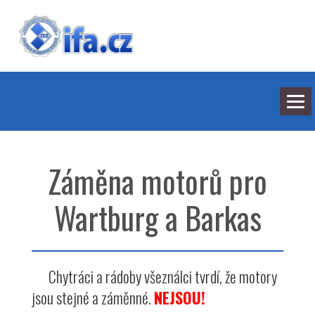
NEJNOVĚJŠÍ ODPOVĚDI
HLEDÁNÍ
Záměna motorů pro
BARVY
SEDMILHÁŘI
ARCHIV
Wartburg a Barkas
KONTAKT
Chytráci a rádoby všeználci tvrdí, že motory
jsou stejné a záměnné.
NEJSOU!