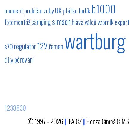
b1000
moment
problém
zuby
UK
ptátko
bufík
simson
camping
fotomontáž
hlava válců
vzorník
export
wartburg
12V
regulátor
řemen
s70
díly
pérování
1238830
© 1997 - 2026
|
IFA.CZ
|
Honza Címoš CIMR