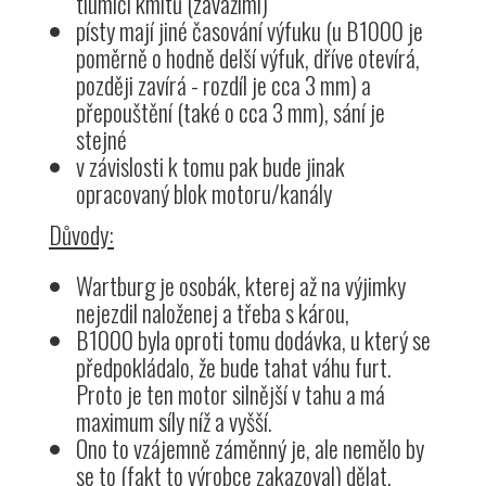
tlumiči kmitů (závažími)
písty mají jiné časování výfuku (u B1000 je
poměrně o hodně delší výfuk, dříve otevírá,
později zavírá - rozdíl je cca 3 mm) a
přepouštění (také o cca 3 mm), sání je
stejné
v závislosti k tomu pak bude jinak
opracovaný blok motoru/kanály
Důvody:
Wartburg je osobák, kterej až na výjimky
nejezdil naloženej a třeba s károu,
B1000 byla oproti tomu dodávka, u který se
předpokládalo, že bude tahat váhu furt.
Proto je ten motor silnější v tahu a má
maximum síly níž a vyšší.
Ono to vzájemně záměnný je, ale nemělo by
se to (fakt to výrobce zakazoval) dělat,