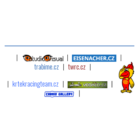
|
|
|
trabime.cz
|
twrc.cz
|
|
krtekracingteam.cz
|
|
|