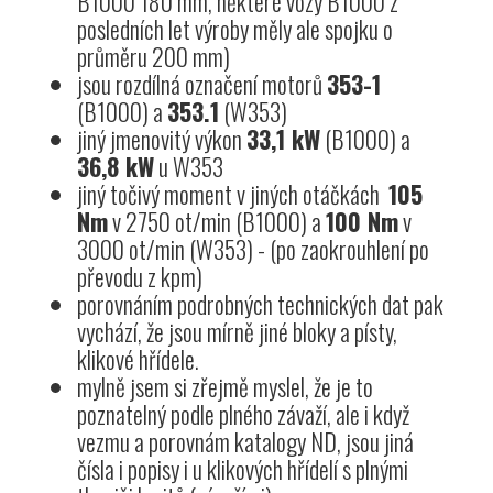
B1000 180 mm, některé vozy B1000 z
posledních let výroby měly ale spojku o
průměru 200 mm)
jsou rozdílná označení motorů
353-1
(B1000) a
353.1
(W353)
jiný jmenovitý výkon
33,1 kW
(B1000) a
36,8 kW
u W353
jiný točivý moment v jiných otáčkách
105
Nm
v 2750 ot/min (B1000) a
100 Nm
v
3000 ot/min (W353) - (po zaokrouhlení po
převodu z kpm)
porovnáním podrobných technických dat pak
vychází, že jsou mírně jiné bloky a písty,
klikové hřídele.
mylně jsem si zřejmě myslel, že je to
poznatelný podle plného závaží, ale i když
vezmu a porovnám katalogy ND, jsou jiná
čísla i popisy i u klikových hřídelí s plnými