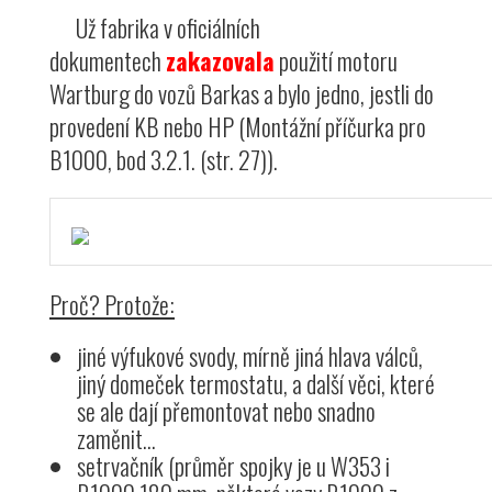
Už fabrika v oficiálních
dokumentech
zakazovala
použití motoru
Wartburg do vozů Barkas a bylo jedno, jestli do
provedení KB nebo HP (Montážní příčurka pro
B1000, bod 3.2.1. (str. 27)).
Proč? Protože:
jiné výfukové svody, mírně jiná hlava válců,
jiný domeček termostatu, a další věci, které
se ale dají přemontovat nebo snadno
zaměnit...
setrvačník (průměr spojky je u W353 i