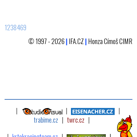
1238469
© 1997 - 2026
|
IFA.CZ
|
Honza Címoš CIMR
|
|
|
trabime.cz
|
twrc.cz
|
|
krtekracingteam.cz
|
|